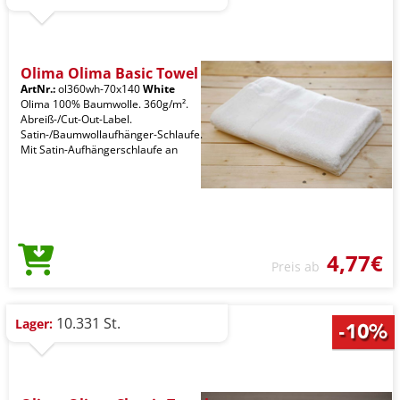
Olima Olima Basic Towel
ArtNr.:
ol360wh-70x140
White
Olima 100% Baumwolle. 360g/m².
Abreiß-/Cut-Out-Label.
Satin-/Baumwollaufhänger-Schlaufe.
Mit Satin-Aufhängerschlaufe an
4,77€
Preis ab
10.331 St.
Lager: