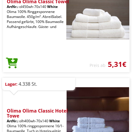
Olima Olima Classic Towel
ArtNr.:
ol450wh-70x140
White
Olima 100% Ringgesponnene
Baumwolle. 450g/m². Abreißlabel.
Passend gefärbt, 100% Baumwolle
Aufhängeschlaufe. Gäste- und
5,31€
Preis ab
4.338 St.
Lager:
Olima Olima Classic Hotel
Towe
ArtNr.:
olh400wh-70x140
White
Olima 100% ringgesponnene 16/1-
Baumwolle, Tuch in Hotelqualität.