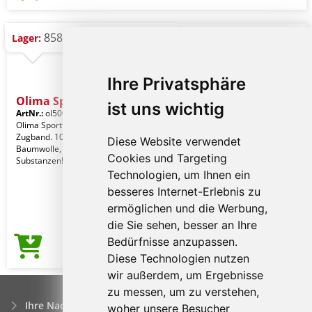
858 St.
Lager:
Ihre Privatsphäre
Olima Sport Towel
ist uns wichtig
ArtNr.:
ol500wh-70x140
White
Olima Sporttücher mit Kontrast-
Zugband. 100% Ringgesponnene
Diese Website verwendet
Baumwolle, 16/1. Ohne schädliche
Cookies und Targeting
Substanzen! Zertifiziert na
Technologien, um Ihnen ein
besseres Internet-Erlebnis zu
ermöglichen und die Werbung,
die Sie sehen, besser an Ihre
Bedürfnisse anzupassen.
7,80€
Preis ab
Diese Technologien nutzen
wir außerdem, um Ergebnisse
zu messen, um zu verstehen,
Ihre Nachfrage
woher unsere Besucher