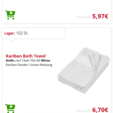
5,97€
Preis ab
102 St.
Lager:
Kariban Bath Towel
ArtNr.:
ka113wh-70x140
White
Kariban Gender: Unisex-Kleidung
6,70€
Preis ab