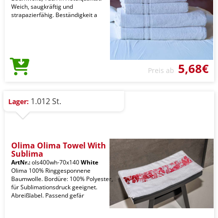
Weich, saugkräftig und
strapazierfähig. Beständigkeit a
5,68€
Preis ab
1.012 St.
Lager:
Olima Olima Towel With
Sublima
ArtNr.:
ols400wh-70x140
White
Olima 100% Ringgesponnene
Baumwolle. Bordüre: 100% Polyester,
für Sublimationsdruck geeignet.
Abreißlabel. Passend gefär