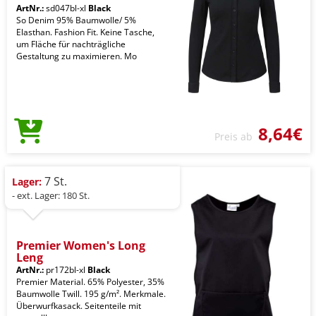
ArtNr.:
sd047bl-xl
Black
So Denim 95% Baumwolle/ 5%
Elasthan. Fashion Fit. Keine Tasche,
um Fläche für nachträgliche
Gestaltung zu maximieren. Mo
8,64€
Preis ab
7 St.
Lager:
- ext. Lager: 180 St.
Premier Women's Long
Leng
ArtNr.:
pr172bl-xl
Black
Premier Material. 65% Polyester, 35%
Baumwolle Twill. 195 g/m². Merkmale.
Überwurfkasack. Seitenteile mit