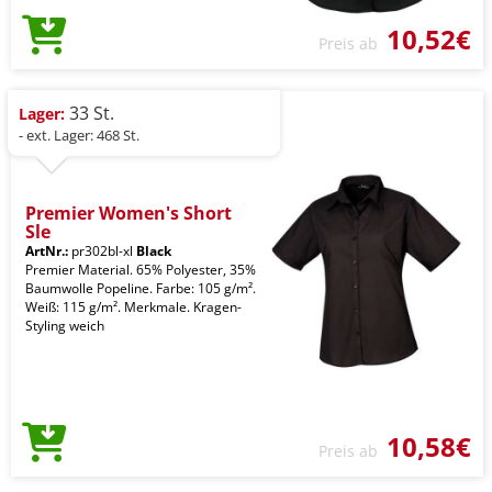
10,52€
Preis ab
33 St.
Lager:
- ext. Lager: 468 St.
Premier Women's Short
Sle
ArtNr.:
pr302bl-xl
Black
Premier Material. 65% Polyester, 35%
Baumwolle Popeline. Farbe: 105 g/m².
Weiß: 115 g/m². Merkmale. Kragen-
Styling weich
10,58€
Preis ab