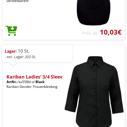
verstellbarem
10,03€
Preis ab
10 St.
Lager:
- ext. Lager: 202 St.
Kariban Ladies' 3/4 Sleev
ArtNr.:
ka558bl-xl
Black
Kariban Gender: Frauenkleidung