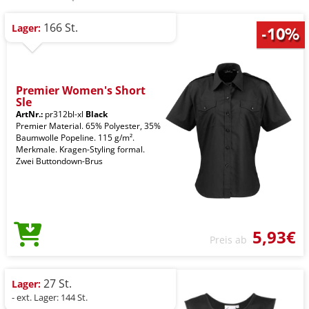
166 St.
Lager:
Premier Women's Short
Sle
ArtNr.:
pr312bl-xl
Black
Premier Material. 65% Polyester, 35%
Baumwolle Popeline. 115 g/m².
Merkmale. Kragen-Styling formal.
Zwei Buttondown-Brus
5,93€
Preis ab
27 St.
Lager:
- ext. Lager: 144 St.