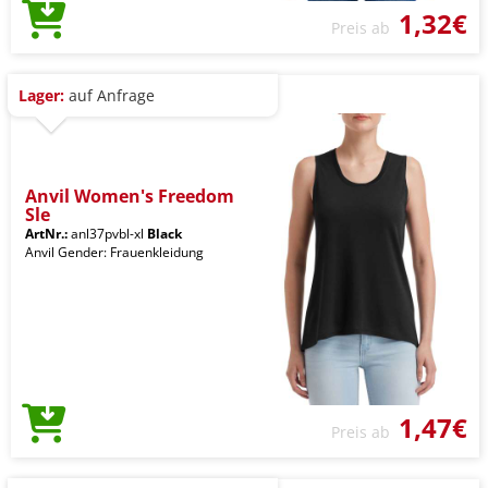
1,32€
Preis ab
Lager:
auf Anfrage
Anvil Women's Freedom
Sle
ArtNr.:
anl37pvbl-xl
Black
Anvil Gender: Frauenkleidung
1,47€
Preis ab