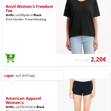
Anvil Women's Freedom
Tee
ArtNr.:
anl36pvbl-xl
Black
Anvil Gender: Frauenkleidung
2,20€
Preis ab
Lager:
auf Anfrage
American Apparel
Women's
ArtNr.:
aa7301bl-bl-xl
Black