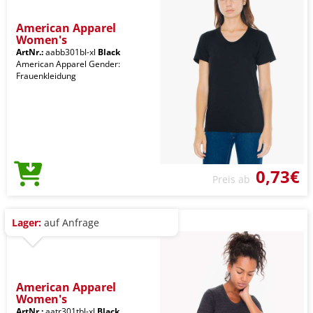
American Apparel
Women's
ArtNr.:
aabb301bl-xl
Black
American Apparel Gender:
Frauenkleidung
0,73€
Preis ab
Lager:
auf Anfrage
American Apparel
Women's
ArtNr.:
aatr301tbl-xl
Black