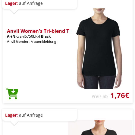
Lager:
auf Anfrage
Anvil Women's Tri-blend T
ArtNr.:
anl6750bl-xl
Black
Anvil Gender: Frauenkleidung
1,76€
Preis ab
Lager:
auf Anfrage