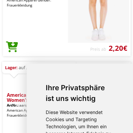
American Apparel Gender:
Frauenkleidung
2,20€
Preis ab
Lager:
auf Anfrage
Ihre Privatsphäre
American Apparel
ist uns wichtig
Women's
ArtNr.:
aarsatr3353tbl-xl
Black
American Apparel Gender:
Diese Website verwendet
Frauenkleidung
Cookies und Targeting
Technologien, um Ihnen ein