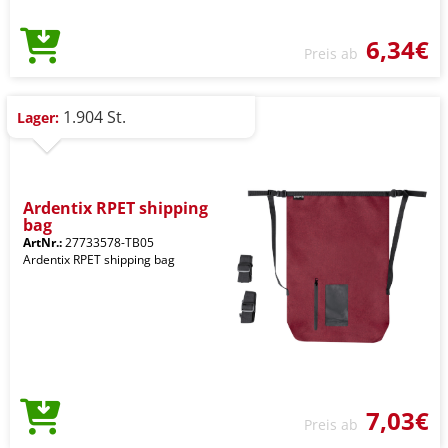
6,34€
Preis ab
1.904 St.
Lager:
Ardentix RPET shipping
bag
ArtNr.:
27733578-TB05
Ardentix RPET shipping bag
7,03€
Preis ab