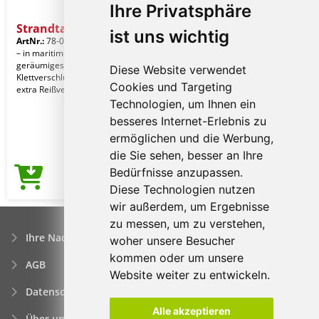
Ihre Privatsphäre
Strandtasche SYLT
ist uns wichtig
ArtNr.:
78-0820563
– in maritimer Streifen-Optik:
geräumiges Hauptfach mit
Diese Website verwendet
Klettverschluss verschließbar, innen
Cookies und Targeting
extra Reißverschluss-Tasch
Technologien, um Ihnen ein
besseres Internet-Erlebnis zu
ermöglichen und die Werbung,
die Sie sehen, besser an Ihre
Bedürfnisse anzupassen.
6,34€
Preis ab
Diese Technologien nutzen
wir außerdem, um Ergebnisse
zu messen, um zu verstehen,
Ihre Nachfrage
woher unsere Besucher
kommen oder um unsere
AGB
Website weiter zu entwickeln.
Datenschutzerklärung
Alle akzeptieren
Über uns