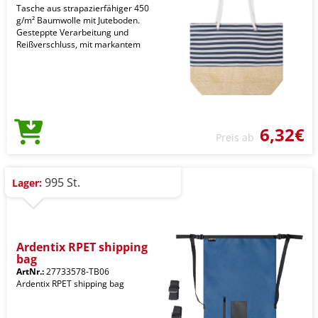
Tasche aus strapazierfähiger 450
g/m² Baumwolle mit Juteboden.
Gesteppte Verarbeitung und
Reißverschluss, mit markantem
6,32€
Preis ab
995 St.
Lager:
Ardentix RPET shipping
bag
ArtNr.:
27733578-TB06
Ardentix RPET shipping bag