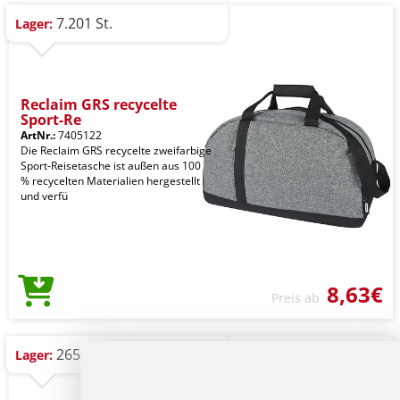
7.201 St.
Lager:
Reclaim GRS recycelte
Sport-Re
ArtNr.:
7405122
Die Reclaim GRS recycelte zweifarbige
Sport-Reisetasche ist außen aus 100
% recycelten Materialien hergestellt
und verfü
8,63€
Preis ab
265 St.
Lager: