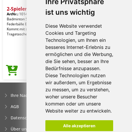
Ihre Privatsphäre
2-Spieler Badminton-Set
ist uns wichtig
ArtNr.:
10148396
Badminton Set bestehend aus 2
Federbälle Badminton Schläger und 2.
Diese Website verwendet
Kommt mit seiner eigenen Kunststoff-
Cookies und Targeting
Tragetasche mit S
Technologien, um Ihnen ein
besseres Internet-Erlebnis zu
ermöglichen und die Werbung,
die Sie sehen, besser an Ihre
Bedürfnisse anzupassen.
5,24€
Preis ab
Diese Technologien nutzen
wir außerdem, um Ergebnisse
zu messen, um zu verstehen,
Ihre Nachfrage
woher unsere Besucher
kommen oder um unsere
AGB
Website weiter zu entwickeln.
Datenschutzerklärung
Alle akzeptieren
Über uns