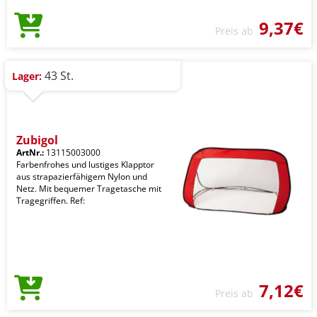
9,37€
Preis ab
43 St.
Lager:
Zubigol
ArtNr.:
13115003000
Farbenfrohes und lustiges Klapptor
aus strapazierfähigem Nylon und
Netz. Mit bequemer Tragetasche mit
Tragegriffen. Ref:
7,12€
Preis ab