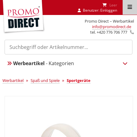
Leer
Benutzer:
Einloggen
Promo Direct – Werbartikel
info@promodirect.de
tel. +420 776 706 777
Werbeartikel
- Kategorien
»
»
Werbartikel
Spaß und Spiele
Sportgeräte