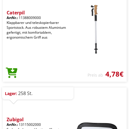
Caterpil
ArtNr.:
11388009000
Klappbarer und teleskopierbarer
Sportstock. Aus robustem Aluminium
gefertigt, mit komfortablem,
ergonomischem Griff aus
4,78€
Preis ab
258 St.
Lager:
Zubigol
ArtNr.:
13115002000