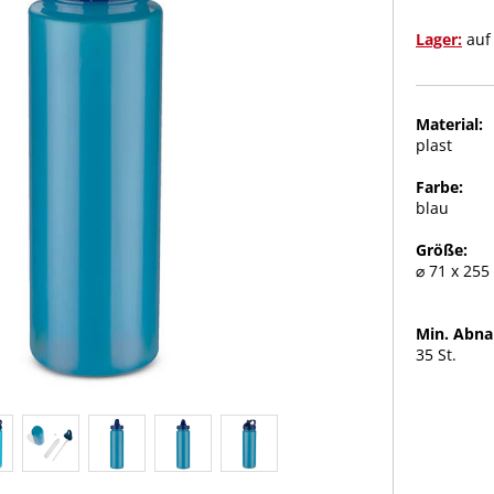
Lager:
auf
Material:
plast
Farbe:
blau
Größe:
⌀ 71 x 25
Min. Abn
35 St.