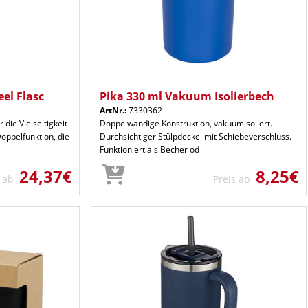
el Flasc
Pika 330 ml Vakuum Isolierbech
ArtNr.:
7330362
 die Vielseitigkeit
Doppelwandige Konstruktion, vakuumisoliert.
oppelfunktion, die
Durchsichtiger Stülpdeckel mit Schiebeverschluss.
Funktioniert als Becher od
24,37€
8,25€
s ab
Preis ab