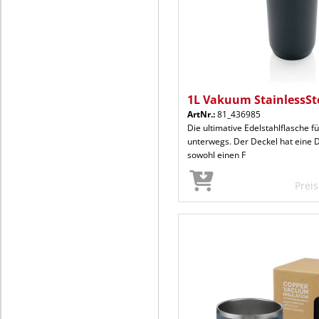
1L Vakuum StainlessSte
ArtNr.:
81_436985
Die ultimative Edelstahlflasche für
unterwegs. Der Deckel hat eine D
sowohl einen F
Prei