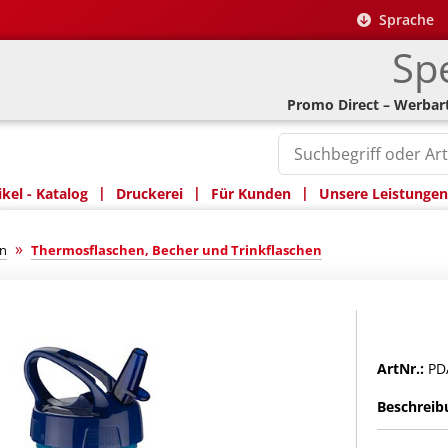
Sprache
Spe
Promo Direct – Werbart
|
|
|
kel - Katalog
Druckerei
Für Kunden
Unsere Leistungen
»
n
Thermosflaschen, Becher und Trinkflaschen
ArtNr.:
PD
Beschreib