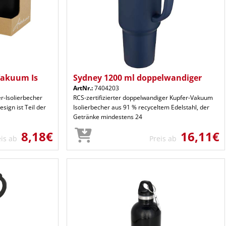
Vakuum Is
Sydney 1200 ml doppelwandiger
ArtNr.:
7404203
r-Isolierbecher
RCS-zertifizierter doppelwandiger Kupfer-Vakuum
sign ist Teil der
Isolierbecher aus 91 % recyceltem Edelstahl, der
Getränke mindestens 24
8,18€
16,11€
eis ab
Preis ab