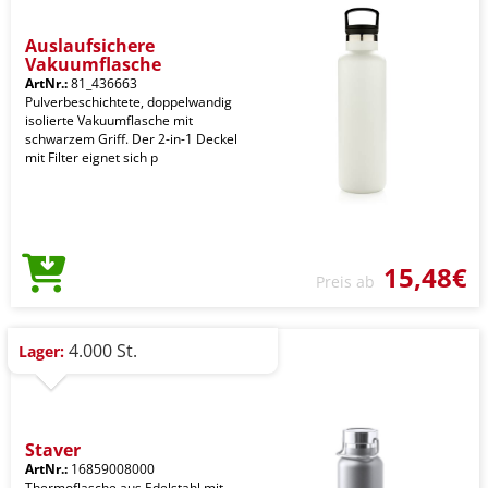
Auslaufsichere
Vakuumflasche
ArtNr.:
81_436663
Pulverbeschichtete, doppelwandig
isolierte Vakuumflasche mit
schwarzem Griff. Der 2-in-1 Deckel
mit Filter eignet sich p
15,48€
Preis ab
4.000 St.
Lager:
Staver
ArtNr.:
16859008000
Thermoflasche aus Edelstahl mit