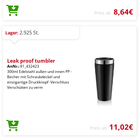
8,64€
Preis ab
2.925 St.
Lager:
Leak proof tumbler
ArtNr.:
81_432423
300ml Edelstahl außen und innen PP -
Becher mit Schraubdeckel und
einzigartige Druckknopf -Verschluss
Verschütten zu verm
11,02€
Preis ab