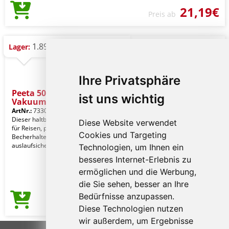
21,19€
Preis ab
1.895 St.
Lager:
Ihre Privatsphäre
Peeta 500 ml Kupfer-
ist uns wichtig
Vakuum Iso
ArtNr.:
7330093
Dieser haltbare Trinkbecher ist ideal
Diese Website verwendet
für Reisen, passt in die meisten
Cookies und Targeting
Becherhalter. Der Deckel ist
auslaufsicher mit ei
Technologien, um Ihnen ein
besseres Internet-Erlebnis zu
ermöglichen und die Werbung,
die Sie sehen, besser an Ihre
Bedürfnisse anzupassen.
14,10€
Preis ab
Diese Technologien nutzen
wir außerdem, um Ergebnisse