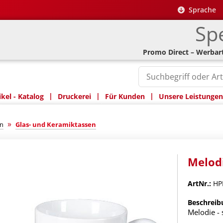
Sprache
Spe
Promo Direct – Werbart
|
|
|
kel - Katalog
Druckerei
Für Kunden
Unsere Leistungen
»
n
Glas- und Keramiktassen
Melodi
ArtNr.:
HP
Beschreib
Melodie - 