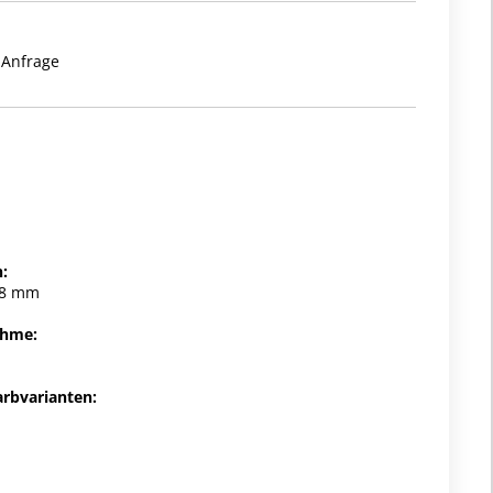
 Anfrage
:
68 mm
ahme:
arbvarianten: