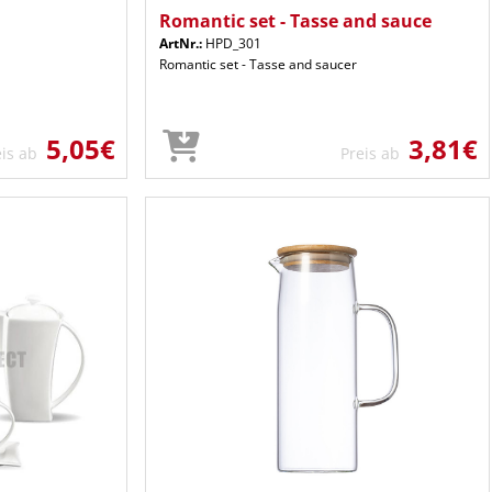
Romantic set - Tasse and sauce
ArtNr.:
HPD_301
Romantic set - Tasse and saucer
5,05€
3,81€
eis ab
Preis ab