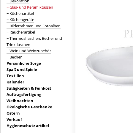
− Dekoration
− Glas- und Keramiktassen
− Küchenartikel
− Küchengeräte
− Bilderrahmen und Fotoalben
− Raucherartikel
− Thermosflaschen, Becher und
Trinkflaschen
− Wein und Weinzubehör
− Becher
Persönliche Sorge
Spaß und Spiele
Textilien
Kalender
Süßigkeiten & Feinkost
Auftragsfertigung
Weihnachten
Ökologische Geschenke
Ostern
Verkauf
Hygieneschutz artikel