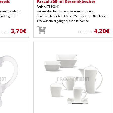
 weiß
Pascal 360 ml Keramikbecher
ArtNr.:
7330341
tellt, steht für
Keramikbecher mit unglasiertem Boden.
wendung. Der
Spülmaschinenfest EN12875-1 konform (bei bis zu
125 Waschvorgängen) für alle Werbe
3,70€
4,20€
eis ab
Preis ab