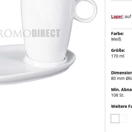
Lager:
auf
Farbe:
Weiß
Größe:
170 ml
Dimension
80 mm Ø
Min. Abn
108 St.
Weitere F