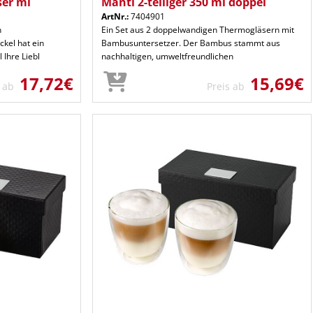
ser mi
Manti 2-teiliger 350 ml doppel
ArtNr.:
7404901
n
Ein Set aus 2 doppelwandigen Thermogläsern mit
kel hat ein
Bambusuntersetzer. Der Bambus stammt aus
 Ihre Liebl
nachhaltigen, umweltfreundlichen
17,72€
15,69€
s ab
Preis ab