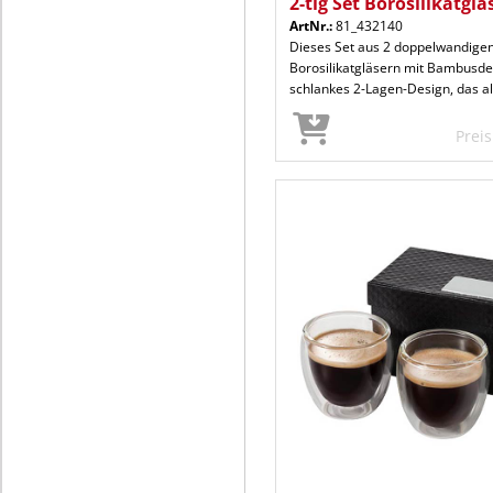
2-tlg Set Borosilikatglä
ArtNr.:
81_432140
Dieses Set aus 2 doppelwandige
Borosilikatgläsern mit Bambusdec
schlankes 2-Lagen-Design, das all
Prei