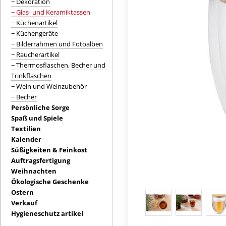
− Dekoration
− Glas- und Keramiktassen
− Küchenartikel
− Küchengeräte
− Bilderrahmen und Fotoalben
− Raucherartikel
− Thermosflaschen, Becher und
Trinkflaschen
− Wein und Weinzubehör
− Becher
Persönliche Sorge
Spaß und Spiele
Textilien
Kalender
Süßigkeiten & Feinkost
Auftragsfertigung
Weihnachten
Ökologische Geschenke
Ostern
Verkauf
Hygieneschutz artikel