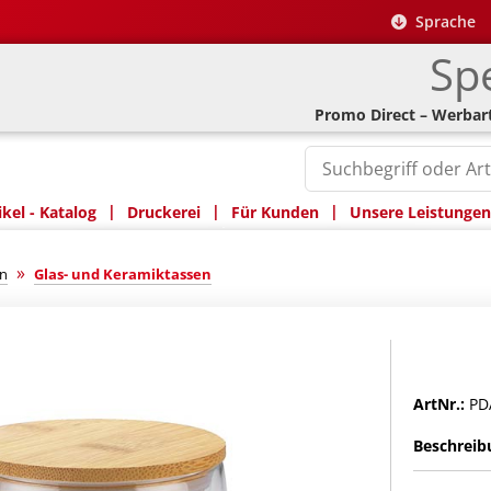
Sprache
Spe
Promo Direct – Werbart
|
|
|
kel - Katalog
Druckerei
Für Kunden
Unsere Leistungen
»
n
Glas- und Keramiktassen
ArtNr.:
PD
Beschreib