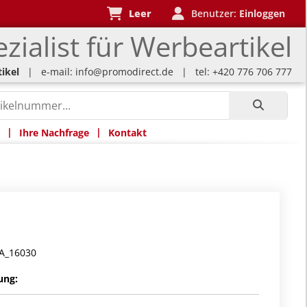
Leer
Benutzer:
Einloggen
zialist für Werbeartikel
ikel
| e-mail:
info@promodirect.de
| tel: +420 776 706 777
|
|
Ihre Nachfrage
Kontakt
A_16030
ung: