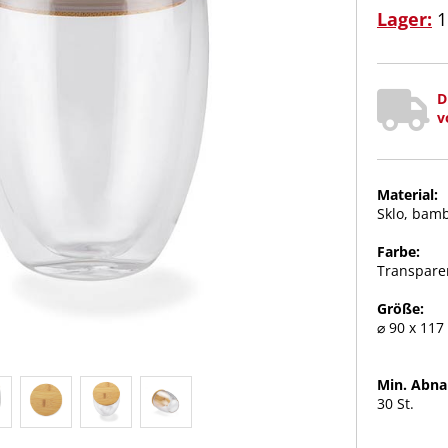
Lager:
1
D
v
Material:
Sklo, bam
Farbe:
Transpare
Größe:
⌀ 90 x 11
Min. Abn
30 St.