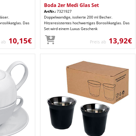
Boda 2er Medi Glas Set
ArtNr.:
7321927
läser.
Doppelwandige, isolierte 200 ml Becher.
rosilikatglas. Das
Hitzeresistentes hochwertiges Borosilikatglas. Das
Set wird einem Luxus Geschenk
10,15€
13,92€
s ab
Preis ab