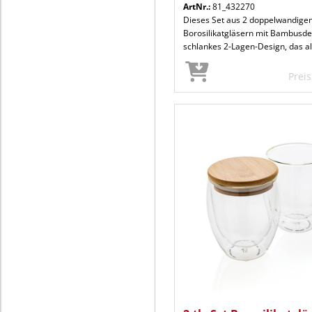
ArtNr.:
81_432270
Dieses Set aus 2 doppelwandige
Borosilikatgläsern mit Bambusdec
schlankes 2-Lagen-Design, das all
Prei