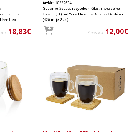
ArtNr.:
10222634
n
Getränke-Set aus recyceltem Glas. Enthält eine
kel hat ein
Karaffe (1L) mit Verschluss aus Kork und 4 Gläser
 Ihre Liebl
(420 ml je Glas).
18,83€
12,00€
s ab
Preis ab