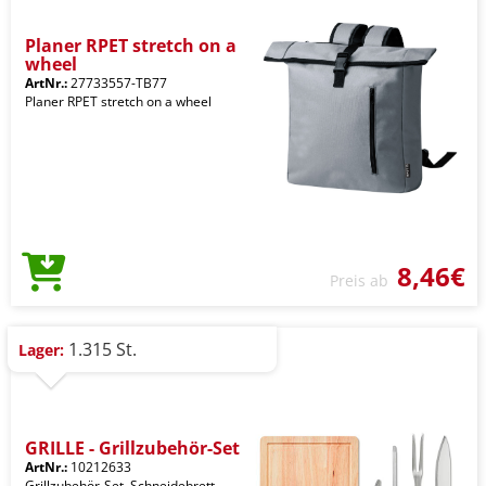
Planer RPET stretch on a
wheel
ArtNr.:
27733557-TB77
Planer RPET stretch on a wheel
8,46€
Preis ab
1.315 St.
Lager:
GRILLE - Grillzubehör-Set
ArtNr.:
10212633
Grillzubehör-Set. Schneidebrett,