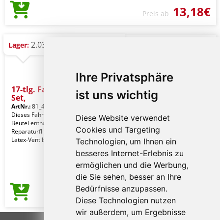
13,18€
Preis ab
2.038 St.
Lager:
Ihre Privatsphäre
17-tlg. Fahrradreparatur-
ist uns wichtig
Set,
ArtNr.:
81_416351
Dieses Fahrradreparaturset im 600D
Diese Website verwendet
Beutel enthält 6 Gummi-
Cookies und Targeting
Reparaturflicken, 1 Weißblechreibe, 2
Latex-Ventilschläuche, 1
Technologien, um Ihnen ein
besseres Internet-Erlebnis zu
ermöglichen und die Werbung,
die Sie sehen, besser an Ihre
Bedürfnisse anzupassen.
19,90€
Preis ab
Diese Technologien nutzen
wir außerdem, um Ergebnisse