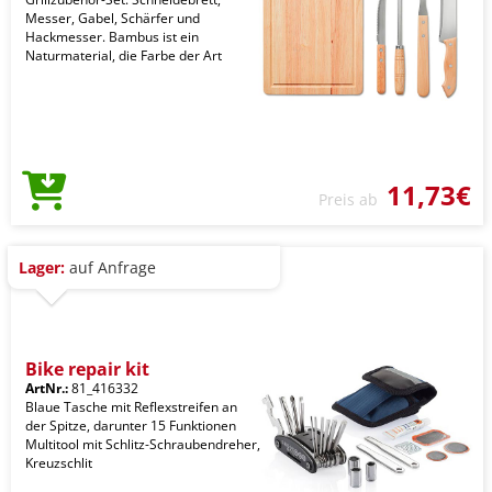
Messer, Gabel, Schärfer und
Hackmesser. Bambus ist ein
Naturmaterial, die Farbe der Art
11,73€
Preis ab
Lager:
auf Anfrage
Bike repair kit
ArtNr.:
81_416332
Blaue Tasche mit Reflexstreifen an
der Spitze, darunter 15 Funktionen
Multitool mit Schlitz-Schraubendreher,
Kreuzschlit