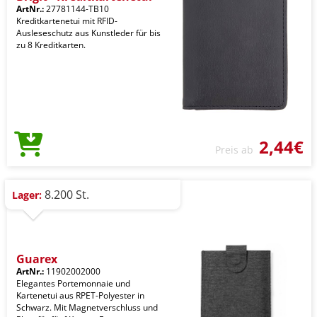
ArtNr.:
27781144-TB10
Kreditkartenetui mit RFID-
Ausleseschutz aus Kunstleder für bis
zu 8 Kreditkarten.
2,44€
Preis ab
8.200 St.
Lager:
Guarex
ArtNr.:
11902002000
Elegantes Portemonnaie und
Kartenetui aus RPET-Polyester in
Schwarz. Mit Magnetverschluss und