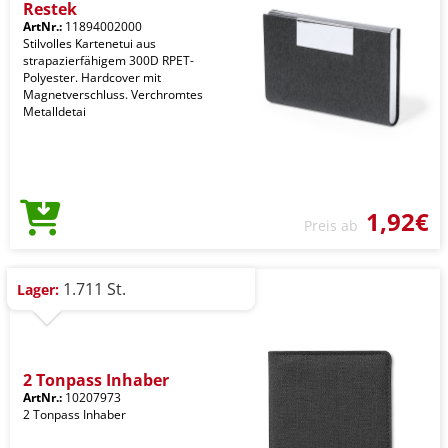
Restek
ArtNr.:
11894002000
Stilvolles Kartenetui aus
strapazierfähigem 300D RPET-
Polyester. Hardcover mit
Magnetverschluss. Verchromtes
Metalldetai
1,92€
Preis ab
1.711 St.
Lager:
2 Tonpass Inhaber
ArtNr.:
10207973
2 Tonpass Inhaber