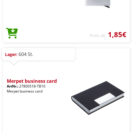
1,85€
Preis ab
604 St.
Lager:
Merpet business card
ArtNr.:
27800518-TB10
Merpet business card