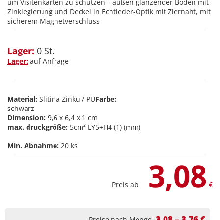
um Visitenkarten zu schützen – außen glänzender Boden mit
Zinklegierung und Deckel in Echtleder-Optik mit Ziernaht, mit
sicherem Magnetverschluss
Lager:
0 St.
Lager:
auf Anfrage
Material:
Slitina Zinku / PU
Farbe:
schwarz
Dimension:
9,6 x 6,4 x 1 cm
max. druckgröße:
5cm² LY5+H4 (1) (mm)
Min. Abnahme:
20 ks
3,08
Preis ab
€
3,08 – 3,76 €
Preise nach Menge