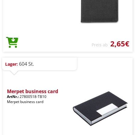
2,65€
Preis ab
604 St.
Lager:
Merpet business card
ArtNr.:
27800518-TB10
Merpet business card