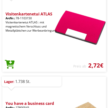
Visitenkartenetui ATLAS
ArtNr.:
78-1103150
Visitenkartenetui ATLAS : mit
magnetischem Verschluss und
Metallplättchen zur Werbeanbringung
2,72€
Preis ab
1.738 St.
Lager:
You have a business card
ArtNr.:
27800545