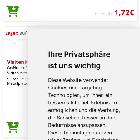
1,72€
Preis ab
Lager:
auf Anfrage
Ihre Privatsphäre
Visitenkartenetui ATLAS
ist uns wichtig
ArtNr.:
78-1103148
Visitenkartenetui ATLAS : mit
magnetischem Verschluss und
Diese Website verwendet
Metallplättchen zur Werbeanbringung
Cookies und Targeting
Technologien, um Ihnen ein
besseres Internet-Erlebnis zu
ermöglichen und die Werbung,
die Sie sehen, besser an Ihre
Bedürfnisse anzupassen.
2,72€
Preis ab
Diese Technologien nutzen