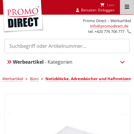
Leer
Benutzer:
Einloggen
Promo Direct – Werbartikel
info@promodirect.de
tel. +420 776 706 777
Werbeartikel
- Kategorien
»
»
Werbartikel
Büro
Notizblöcke, Adressbücher und Haftnotizen