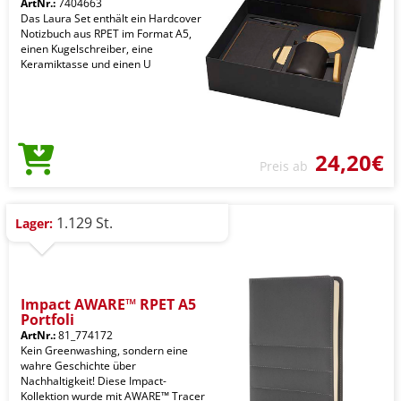
ArtNr.:
7404663
Das Laura Set enthält ein Hardcover
Notizbuch aus RPET im Format A5,
einen Kugelschreiber, eine
Keramiktasse und einen U
24,20€
Preis ab
1.129 St.
Lager:
Impact AWARE™ RPET A5
Portfoli
ArtNr.:
81_774172
Kein Greenwashing, sondern eine
wahre Geschichte über
Nachhaltigkeit! Diese Impact-
Kollektion wurde mit AWARE™ Tracer