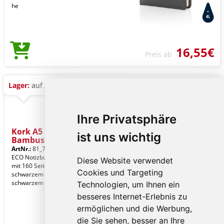
he
16,55€
Preis ab
Lager:
auf Anfrage
Ihre Privatsphäre
Kork A5 Notizbuch mit
ist uns wichtig
Bambus S
ArtNr.:
81_773779
ECO Notizbuch aus natürlichem Kork
Diese Website verwendet
mit 160 Seiten von 80g/m² Papier. Mit
Cookies und Targeting
schwarzem Seitenteiler und
schwarzem Elastikban
Technologien, um Ihnen ein
besseres Internet-Erlebnis zu
ermöglichen und die Werbung,
die Sie sehen, besser an Ihre