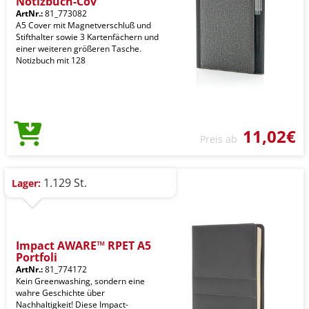
Notizbuch-Cov
ArtNr.:
81_773082
A5 Cover mit Magnetverschluß und
Stifthalter sowie 3 Kartenfächern und
einer weiteren größeren Tasche.
Notizbuch mit 128
11,02€
Preis ab
1.129 St.
Lager:
Impact AWARE™ RPET A5
Portfoli
ArtNr.:
81_774172
Kein Greenwashing, sondern eine
wahre Geschichte über
Nachhaltigkeit! Diese Impact-