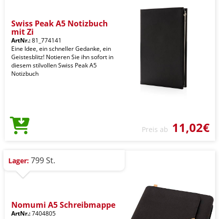
Swiss Peak A5 Notizbuch
mit Zi
ArtNr.:
81_774141
Eine Idee, ein schneller Gedanke, ein
Geistesblitz! Notieren Sie ihn sofort in
diesem stilvollen Swiss Peak A5
Notizbuch
11,02€
Preis ab
799 St.
Lager:
Nomumi A5 Schreibmappe
ArtNr.:
7404805