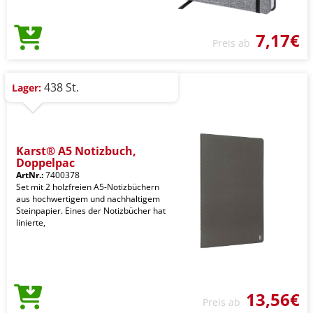
7,17€
Preis ab
438 St.
Lager:
Karst® A5 Notizbuch,
Doppelpac
ArtNr.:
7400378
Set mit 2 holzfreien A5-Notizbüchern
aus hochwertigem und nachhaltigem
Steinpapier. Eines der Notizbücher hat
linierte,
13,56€
Preis ab