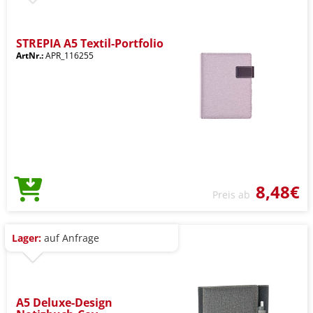
STREPIA A5 Textil-Portfolio
ArtNr.:
APR_116255
8,48€
Preis ab
Lager:
auf Anfrage
A5 Deluxe-Design