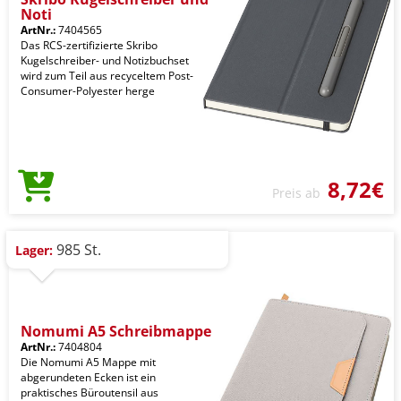
Noti
ArtNr.:
7404565
Das RCS-zertifizierte Skribo
Kugelschreiber- und Notizbuchset
wird zum Teil aus recyceltem Post-
Consumer-Polyester herge
8,72€
Preis ab
985 St.
Lager:
Nomumi A5 Schreibmappe
ArtNr.:
7404804
Die Nomumi A5 Mappe mit
abgerundeten Ecken ist ein
praktisches Büroutensil aus