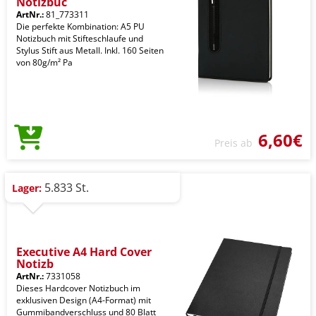
Notizbuc
ArtNr.:
81_773311
Die perfekte Kombination: A5 PU
Notizbuch mit Stifteschlaufe und
Stylus Stift aus Metall. Inkl. 160 Seiten
von 80g/m² Pa
6,60€
Preis ab
5.833 St.
Lager:
Executive A4 Hard Cover
Notizb
ArtNr.:
7331058
Dieses Hardcover Notizbuch im
exklusiven Design (A4-Format) mit
Gummibandverschluss und 80 Blatt