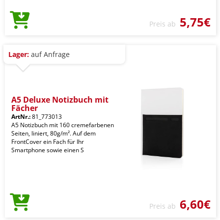
5,75€
Preis ab
Lager:
auf Anfrage
A5 Deluxe Notizbuch mit
Fächer
ArtNr.:
81_773013
A5 Notizbuch mit 160 cremefarbenen
Seiten, liniert, 80g/m². Auf dem
FrontCover ein Fach für Ihr
Smartphone sowie einen S
6,60€
Preis ab