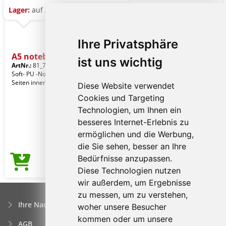
Lager:
auf Anfrage
Ihre Privatsphäre
A5 notebook
ist uns wichtig
ArtNr.:
81_773029
Soft- PU -Notebook mit 96 linierten
Seiten innerhalb von 80g/m² .
Diese Website verwendet
Cookies und Targeting
Technologien, um Ihnen ein
besseres Internet-Erlebnis zu
ermöglichen und die Werbung,
die Sie sehen, besser an Ihre
Bedürfnisse anzupassen.
5,27€
Preis ab
Diese Technologien nutzen
wir außerdem, um Ergebnisse
zu messen, um zu verstehen,
Ihre Nachfrage
woher unsere Besucher
kommen oder um unsere
AGB