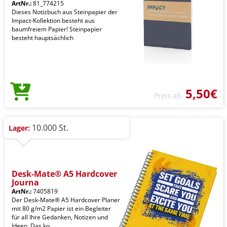
ArtNr.:
81_774215
Dieses Notizbuch aus Steinpapier der
Impact-Kollektion besteht aus
baumfreiem Papier! Steinpapier
besteht hauptsächlich
5,50€
Preis ab
10.000 St.
Lager:
Desk-Mate® A5 Hardcover
Journa
ArtNr.:
7405819
Der Desk-Mate® A5 Hardcover Planer
mit 80 g/m2 Papier ist ein Begleiter
für all Ihre Gedanken, Notizen und
Ideen. Das ko