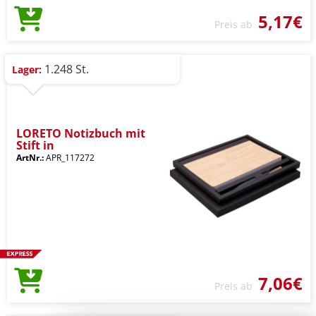
5,17€
Preis ab
1.248 St.
Lager:
LORETO Notizbuch mit
Stift in
ArtNr.:
APR_117272
7,06€
Preis ab