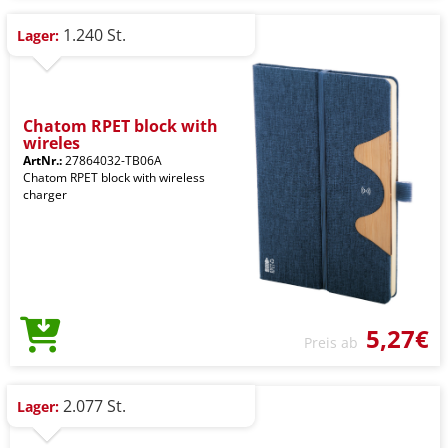
1.240 St.
Lager:
Chatom RPET block with
wireles
ArtNr.:
27864032-TB06A
Chatom RPET block with wireless
charger
5,27€
Preis ab
2.077 St.
Lager: